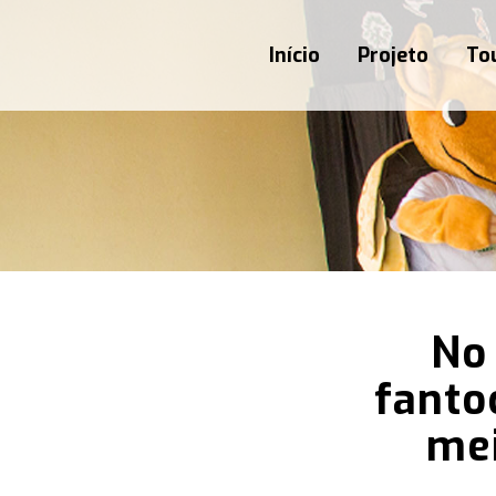
Início
Projeto
Tou
No 
fanto
mei