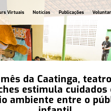
rs Virtuais
Notícias
Publicações
Volunta
mês da Caatinga, teatr
ches estimula cuidados
o ambiente entre o púb
infantil