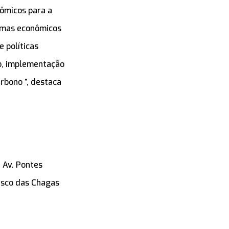
nômicos para a
temas econômicos
 políticas
ão, implementação
rbono ”, destaca
 Av. Pontes
cisco das Chagas