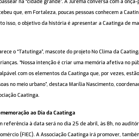
passear na “cidade grande”. A Jurema conversa com a onça-
cebeu que, em Fortaleza, poucas pessoas conhecem a Caatin
to isso, o objetivo da história é apresentar a Caatinga de m
arece o “Tatutinga”, mascote do projeto No Clima da Caating
crianças. “Nossa intenção é criar uma memória afetiva no pú
palpável com os elementos da Caatinga que, por vezes, estão
soas no meio urbano”, destaca Marília Nascimento, coorden
ociação Caatinga.
omemoração ao Dia da Caatinga
 referência à data será no dia 25 de abril, às 8h, no auditó
Comércio (FIEC). A Associação Caatinga irá promover, també