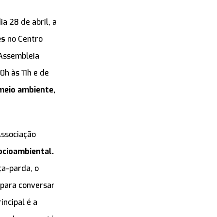
a 28 de abril, a
es
no Centro
 Assembleia
0h às 11h e de
 meio ambiente,
Associação
ocioambiental.
ça-parda, o
 para conversar
incipal é a