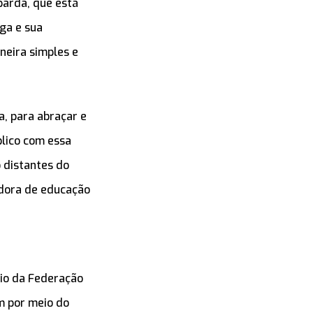
parda, que está
ga e sua
aneira simples e
a, para abraçar e
blico com essa
 distantes do
adora de educação
rio da Federação
m por meio do