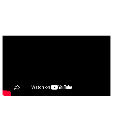
2º edital
Período de inscrição:
04.07.2023 ao dia 16.07.2023