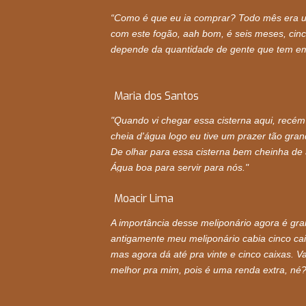
“Como é que eu ia comprar? Todo mês era 
com este fogão, aah bom, é seis meses, cin
depende da quantidade de gente que tem em
Maria dos Santos
"Quando vi chegar essa cisterna aqui, recém
cheia d'água logo eu tive um prazer tão gra
De olhar para essa cisterna bem cheinha de
Água boa para servir para nós."
Moacir Lima
A importância desse meliponário agora é gr
antigamente meu meliponário cabia cinco caix
mas agora dá até pra vinte e cinco caixas. Va
melhor pra mim, pois é uma renda extra, né?