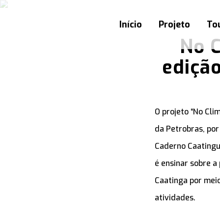
Início
Projeto
Tou
No C
edição
O projeto “No Clim
da Petrobras, po
Caderno Caatinguei
é ensinar sobre a
Caatinga por meio
atividades.