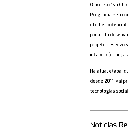
O projeto “No Cli
Programa Petrobra
efeitos potencial
partir do desenv
projeto desenvol
infância (criança
Na atual etapa, q
desde 2011, vai p
tecnologias socia
Notícias R