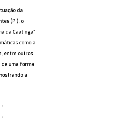
atuação da
tes (PI), o
ma da Caatinga”
temáticas como a
a, entre outros
te de uma forma
 mostrando a