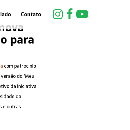
riado
Contato
 nova
do para
ga
com patrocínio
 versão do “Meu
tivo da iniciativa
rsidade da
s e outras