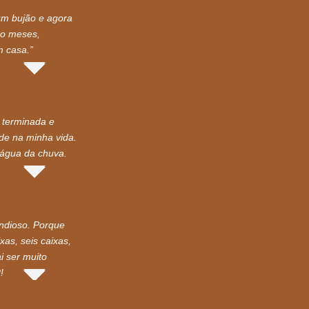
um bujão e agora
co meses,
 casa.”
 terminada e
nde na minha vida.
 água da chuva.
andioso. Porque
as, seis caixas,
i ser muito
!