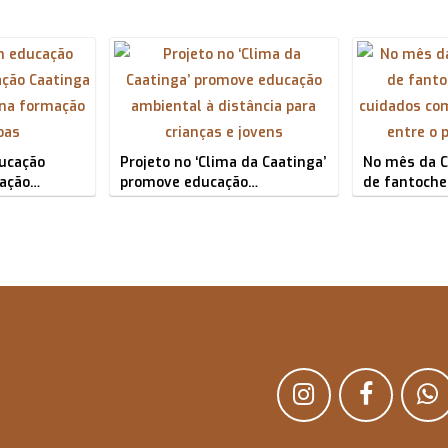
ucação
Projeto no ‘Clima da Caatinga’
No mês da C
iação…
promove educação…
de fantoche