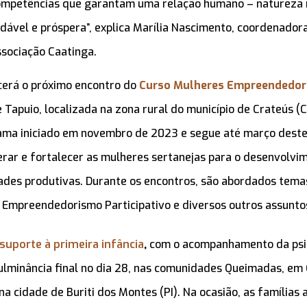
competências que garantam uma relação humano – natureza
udável e próspera”, explica Marília Nascimento, coordenado
sociação Caatinga.
cerá o próximo encontro do
Curso Mulheres Empreendedora
Tapuio, localizada na zona rural do município de Crateús (C
ama iniciado em novembro de 2023 e segue até março deste
rar e fortalecer as mulheres sertanejas para o desenvolvi
dades produtivas. Durante os encontros, são abordados tem
, Empreendedorismo Participativo e diversos outros assunto
suporte à primeira infância
,
com o acompanhamento da psi
culminância final no dia 28, nas comunidades Queimadas, em 
a cidade de Buriti dos Montes (PI). Na ocasião, as família