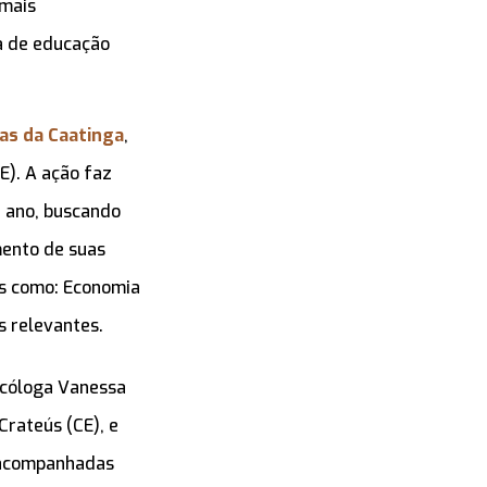
 mais
ra de educação
s da Caatinga
,
E). A ação faz
 ano, buscando
mento de suas
as como: Economia
s relevantes.
cóloga Vanessa
Crateús (CE), e
s acompanhadas