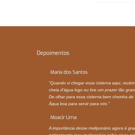
Depoimentos
Maria dos Santos
"Quando vi chegar essa cisterna aqui, recém
cheia d'água logo eu tive um prazer tão gra
De olhar para essa cisterna bem cheinha de
Água boa para servir para nós."
Moacir Lima
A importância desse meliponário agora é gr
antigamente meu meliponário cabia cinco caix