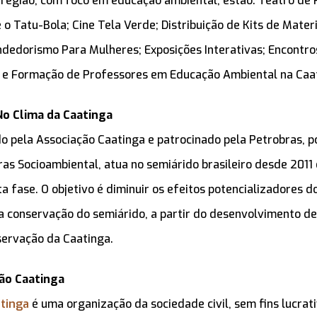
região, com foco em educação ambiental, estão: Teatro de 
 Tatu-Bola; Cine Tela Verde; Distribuição de Kits de Materi
dedorismo Para Mulheres; Exposições Interativas; Encontro
a; e Formação de Professores em Educação Ambiental na Caa
No Clima da Caatinga
do pela Associação Caatinga e patrocinado pela Petrobras, p
s Socioambiental, atua no semiárido brasileiro desde 2011
a fase. O objetivo é diminuir os efeitos potencializadores 
da conservação do semiárido, a partir do desenvolvimento 
servação da Caatinga.
ão Caatinga
tinga
é uma organização da sociedade civil, sem fins lucrati