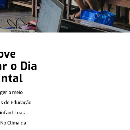
ove
r o Dia
ntal
eger o meio
ões de Educação
nfantil nas
o No Clima da