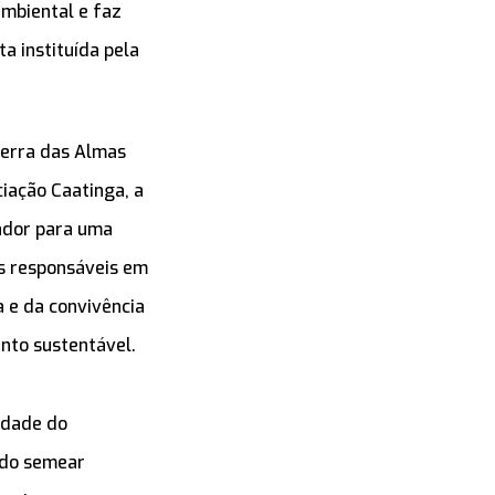
mbiental e faz
a instituída pela
Serra das Almas
iação Caatinga, a
ador para uma
s responsáveis em
 e da convivência
nto sustentável.
idade do
ndo semear