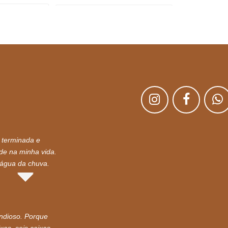
 terminada e
nde na minha vida.
 água da chuva.
andioso. Porque
as, seis caixas,