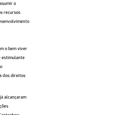
ssumir o
s recursos
desenvolvimento
om o bem viver
e estimulante
 o
a dos direitos
 já alcançaram
ações